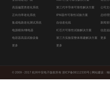
高温偏置类老化系统
第三代半导体可靠性解决方案
公司文
正向功率老化系统
IPM器件可靠性试验方案
总经理
集成电路老化测试系统
自动老化线
新闻资
电源模块/继电器
IC芯片可靠性试验解决方案
信息追
电容器高温试验设备
第三方实验室整体筹建解决方案
更多
更多
更多
© 2009 - 2017 杭州中安电子版权所有
浙ICP备08112330号
|
网站建设
：
翰